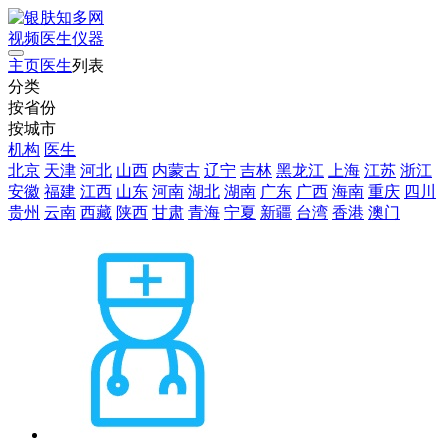
视频
医生
仪器
主页
医生
列表
分类
按省份
按城市
机构
医生
北京
天津
河北
山西
内蒙古
辽宁
吉林
黑龙江
上海
江苏
浙江
安徽
福建
江西
山东
河南
湖北
湖南
广东
广西
海南
重庆
四川
贵州
云南
西藏
陕西
甘肃
青海
宁夏
新疆
台湾
香港
澳门