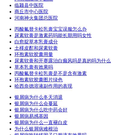
临颍县中医院
商丘市中心医院
河南神火集团总医院
丙酸氟替卡松乳膏宝宝误服怎么办
尿素软膏是激素药吗能长期用吗女性
白愈腚草本乳膏成分
土槿皮酊和尿素软膏
环孢素软胶囊用量
尿素软膏和开赛露治白癫风吗是真的吗为什么
草本乳膏有效果吗
丙酸氟替卡松乳膏是不是含有激素
环孢素软胶囊图片绿色
哈西奈德溶液副作用的表现
银屑病为什么冬天消退
银屑病为什么会蔓延
银屑病为什么吃中药会好
银屑病易感基因
银屑病为什么一直褪白皮
为什么银屑病难根治