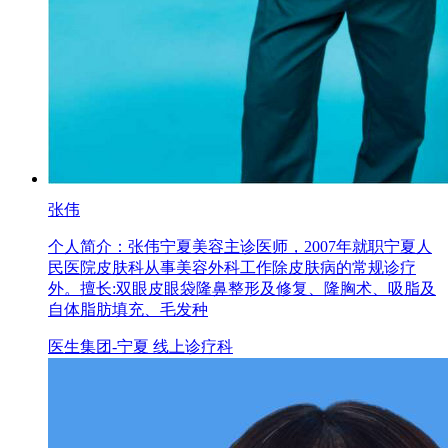
张伟
个人简介：张伟宁夏美容主诊医师，2007年就职宁夏人
民医院皮肤科从事美容外科工作除皮肤病的常规诊疗
外。擅长:双眼皮眼袋隆鼻整形及修复、隆胸术、吸脂及
自体脂肪填充、毛发种
医生集团-宁夏 线上诊疗科